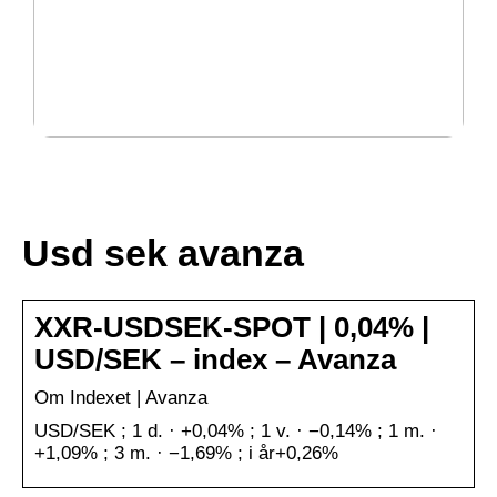
Guide: Dessa program måste installeras på
anställdas datorer
Usd sek avanza
XXR-USDSEK-SPOT | 0,04% |
USD/SEK – index – Avanza
Om Indexet | Avanza
USD/SEK ; 1 d. · +0,04% ; 1 v. · −0,14% ; 1 m. ·
+1,09% ; 3 m. · −1,69% ; i år+0,26%