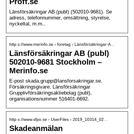
Proff.se
Länsförsäkringar AB (publ) (502010-9681). Se
adress, telefonnummer, omsättning, styrelse,
nyckeltal, m.m..
http s://www.merinfo.se › foretag › Länsförsäkringar-A…
Länsförsäkringar AB (publ)
502010-9681 Stockholm –
Merinfo.se
E-post skada.grupp@lansforsakringar.se.
Försäkringsgivare. Länsförsäkringar
Grupplivförsäkringsaktiebolag (publ),
organisationsnummer 516401-6692.
http s://www.sfpo.se › UserFiles › 2019_10314_02…
Skadeanmälan