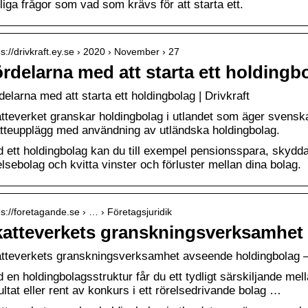
liga frågor som vad som krävs för att starta ett.
 s://drivkraft.ey.se › 2020 › November › 27
rdelarna med att starta ett holdingbo
delarna med att starta ett holdingbolag | Drivkraft
tteverket granskar holdingbolag i utlandet som äger svensk
tteupplägg med användning av utländska holdingbolag.
 ett holdingbolag kan du till exempel pensionsspara, skydda 
elsebolag och kvitta vinster och förluster mellan dina bolag.
 s://foretagande.se › … › Företagsjuridik
atteverkets granskningsverksamhet
tteverkets granskningsverksamhet avseende holdingbolag 
 en holdingbolagsstruktur får du ett tydligt särskiljande me
ultat eller rent av konkurs i ett rörelsedrivande bolag …