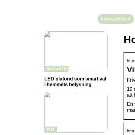
ett större kapital över tid
konsumtion
Ho
http
Vi
BOSTÄDER
LED plafond som smart val
Fri
i hemmets belysning
19 
att
En 
man
TIPS
http