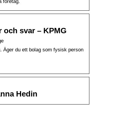
 företag.
or och svar – KPMG
ge
. Äger du ett bolag som fysisk person
anna Hedin