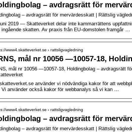
ldingbolag – avdragsrätt för mervär
dingbolag – avdragsrätt för mervärdesskatt | Rättslig vägled
juni 2019 — Skatteverket delar inte kammarrättens uppfattning
 ingående skatten. Av praxis från EU-domstolen framgår …
 s://www4.skatteverket.se › rattsligvagledning
NS, mål nr 10056 —10057-18, Holdin
S, mål nr 10056 —10057-18, Holdingbolag – avdragsrätt för
katteverket
skatteverket.se använder vi nödvändiga kakor för att webbpla
. Vi använder också kakor för webbanalys så vi kan …
 s://www4.skatteverket.se › rattsligvagledning
ldingbolag – avdragsrätt för mervär
dingbolag – avdragsrätt för mervärdesskatt | Rättslig vägled