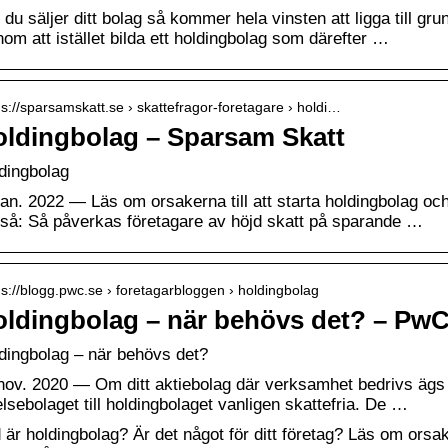
 du säljer ditt bolag så kommer hela vinsten att ligga till gr
om att istället bilda ett holdingbolag som därefter …
 s://sparsamskatt.se › skattefragor-foretagare › holdi…
ldingbolag – Sparsam Skatt
dingbolag
jan. 2022 — Läs om orsakerna till att starta holdingbolag 
så: Så påverkas företagare av höjd skatt på sparande …
 s://blogg.pwc.se › foretagarbloggen › holdingbolag
ldingbolag – när behövs det? – PwC
dingbolag – när behövs det?
nov. 2020 — Om ditt aktiebolag där verksamhet bedrivs ägs a
elsebolaget till holdingbolaget vanligen skattefria. De …
 är holdingbolag? Är det något för ditt företag? Läs om orsake