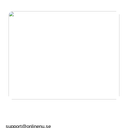
bygger nytt hus
Guide: Dessa program måste installeras på
anställdas datorer
support@onlinenu.se