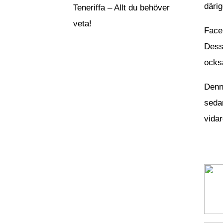
därig
Teneriffa – Allt du behöver
veta!
Faceb
Dessu
ocks
Denn
sedan
vidar