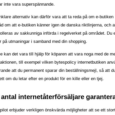
ar inte vara superspännande.
nklare alternativ kan därför vara att ta reda på om e-butiken
åd om att e-butiken känner igen de danska riktlinjerna, och a
olleras av sakkunniga införda i regelverket på området. Du e
er på utmaningar i samband med din shopping.
e kan det vara till hjälp för köparen att vara noga med de 
aktionen, till exempel vilken bytespolicy internetbutiken a
ande att du permanent sparar din beställningsmejl, så att du
tt om du letar efter en produkt för en kille eller en tjej.
 antal internetåterförsäljare garante
pilot erbjuder verkligen önskvärda möjligheter att se ett sto