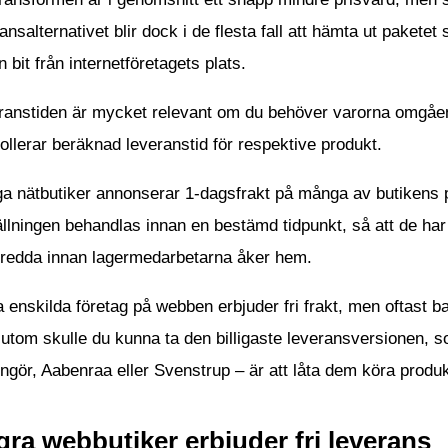
ansalternativet blir dock i de flesta fall att hämta ut paketet s
n bit från internetföretagets plats.
anstiden är mycket relevant om du behöver varorna omgående
ollerar beräknad leveranstid för respektive produkt.
 nätbutiker annonserar 1-dagsfrakt på många av butikens pro
llningen behandlas innan en bestämd tidpunkt, så att de har 
eredda innan lagermedarbetarna åker hem.
 enskilda företag på webben erbjuder fri frakt, men oftast b
tom skulle du kunna ta den billigaste leveransversionen, so
ngör, Aabenraa eller Svenstrup – är att låta dem köra produkte
ra webbutiker erbjuder fri leverans