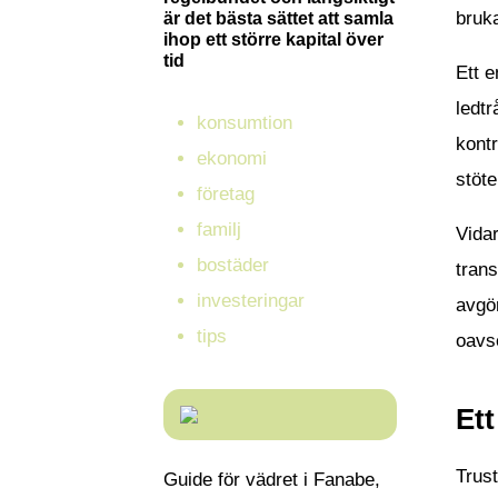
bruk
är det bästa sättet att samla
ihop ett större kapital över
tid
Ett e
ledtr
konsumtion
kontr
ekonomi
stöt
företag
familj
Vidar
bostäder
trans
investeringar
avgör
tips
oavse
Ett
Trust
Guide för vädret i Fanabe,