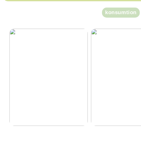
konsumtion
Att investera pengar
Sparguide: Så spar
regelbundet och långsiktigt är
pengar på konsumt