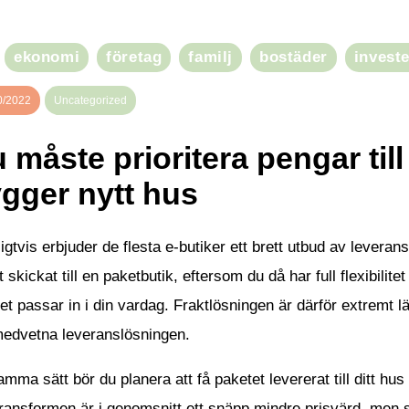
ekonomi
företag
familj
bostäder
invest
0/2022
Uncategorized
 måste prioritera pengar till
gger nytt hus
igtvis erbjuder de flesta e-butiker ett brett utbud av leveran
t skickat till en paketbutik, eftersom du då har full flexibilit
et passar in i din vardag. Fraktlösningen är därför extremt l
medvetna leveranslösningen.
mma sätt bör du planera att få paketet levererat till ditt hus 
ransformen är i genomsnitt ett snäpp mindre prisvärd, men s