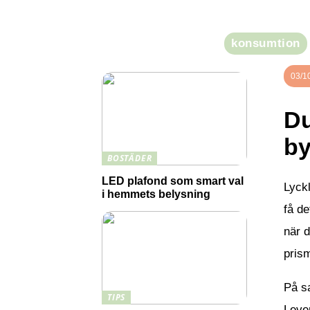
ett större kapital över tid
konsumtion
03/1
Du
by
BOSTÄDER
LED plafond som smart val
Lyckl
i hemmets belysning
få de
när d
pris
På sa
TIPS
Leve