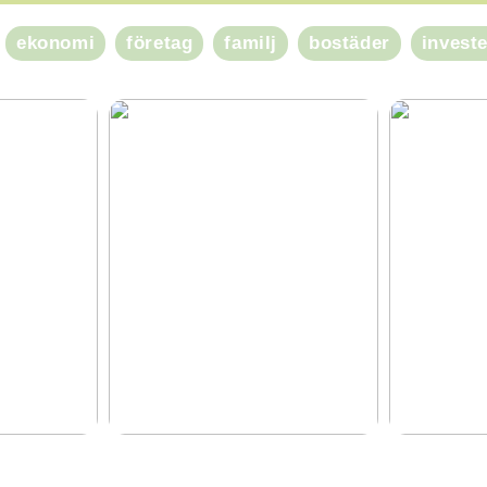
ekonomi
företag
familj
bostäder
invest
ar du
Goda råd för att välja skrivare
Du måste pr
ion
detta när d