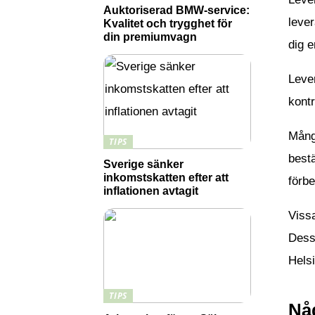
Auktoriserad BMW-service:
lever
Kvalitet och trygghet för
din premiumvagn
dig e
Lever
kontr
Många
TIPS
bestä
Sverige sänker
inkomstskatten efter att
förb
inflationen avtagit
Vissa
Dessu
Helsi
TIPS
Någ