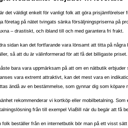
är det väldigt enkelt för vanligt folk att göra prisjämförelse
ga företag på nätet tvingats sänka försäljningspriserna på pr
uxna – drastiskt, och ibland till och med garantera fri frakt.
ra sidan kan det fortfarande vara lönsamt att titta på några b
ller, så att du är välinformerad för att få det billigaste priset.
ste bara vara uppmärksam på att om en nätbutik erbjuder sina
nses vara extremt attraktivt, kan det mest vara en indikatio
ttas ändå av en bestämmelse, som gynnar dig som köpare mo
mänhet rekommenderar vi kortköp eller mobilbetalning. Som 
alningslösning från till exempel ViaBill när du begär att få b
 folk beställer från en internetbutik bör man på ett visst sät