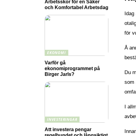
Arbetsskor för en Säker
och Komfortabel Arbetsdag
Idag 
otali
för v
Å and
EKONOMI
bestä
Varför gå
ekonomiprogrammet på
Du må
Birger Jarls?
som a
omfa
I all
avbet
INVESTERINGAR
Att investera pengar
Innan
regelbundet och långsiktigt