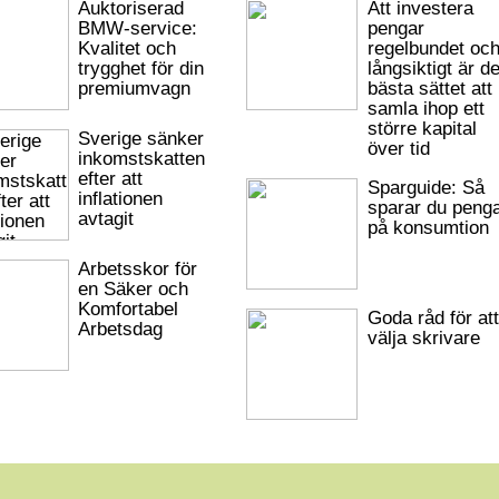
Auktoriserad
Att investera
BMW-service:
pengar
Kvalitet och
regelbundet oc
trygghet för din
långsiktigt är de
premiumvagn
bästa sättet att
samla ihop ett
större kapital
Sverige sänker
över tid
inkomstskatten
efter att
Sparguide: Så
inflationen
sparar du peng
avtagit
på konsumtion
Arbetsskor för
en Säker och
Komfortabel
Goda råd för att
Arbetsdag
välja skrivare