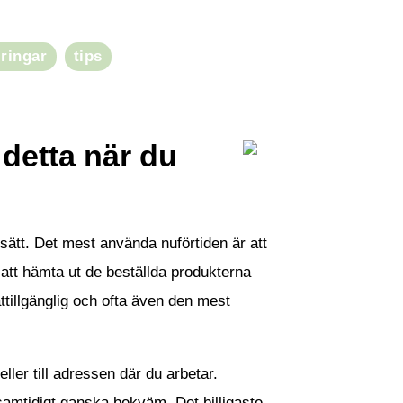
eringar
tips
 detta när du
ssätt. Det mest använda nuförtiden är att
et att hämta ut de beställda produkterna
ättillgänglig och ofta även den mest
eller till adressen där du arbetar.
amtidigt ganska bekväm. Det billigaste