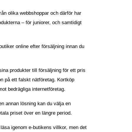
r från olika webbshoppar och därför har
odukterna – för juniorer, och samtidigt
utiker online efter försäljning innan du
 produkter till försäljning för ett pris
n på ett falskt nätföretag. Kortköp
t bedrägliga internetföretag.
en annan lösning kan du välja en
etala priset över en längre period.
t läsa igenom e-butikens villkor, men det