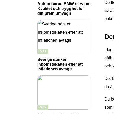
De fl
Auktoriserad BMW-service:
Kvalitet och trygghet för
av at
din premiumvagn
paket
De
Idag 
TIPS
nätbu
Sverige sänker
inkomstskatten efter att
och k
inflationen avtagit
Det k
du är
Du bö
som v
TIPS