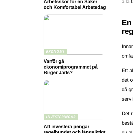
alla 
Arbetsskor för en Säker
och Komfortabel Arbetsdag
En 
reg
Innan
EKONOMI
omfat
Varför gå
ekonomiprogrammet på
Ett a
Birger Jarls?
det o
då gr
serv
Det 
INVESTERINGAR
bestä
Att investera pengar
regelbundet och långsiktigt
du al