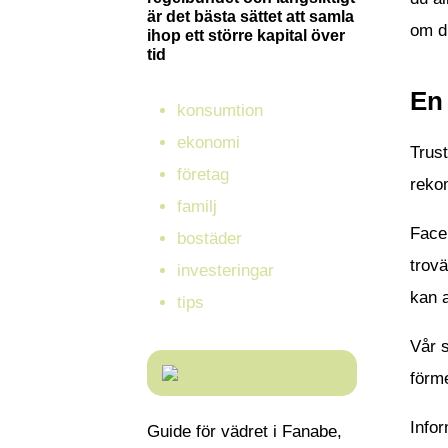
är det bästa sättet att samla
om du
ihop ett större kapital över
tid
En 
konsumtion
ekonomi
Trust
företag
rekom
familj
Faceb
bostäder
trov
investeringar
kan a
tips
Vår s
förme
Infor
Guide för vädret i Fanabe,