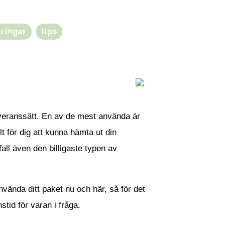
eringar
tips
leveranssätt. En av de mest använda är
lt för dig att kunna hämta ut din
fall även den billigaste typen av
nvända ditt paket nu och här, så för det
stid för varan i fråga.