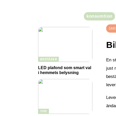
ett större kapital över tid
konsumtion
16/0
Bi
BOSTÄDER
En st
LED plafond som smart val
just 
i hemmets belysning
bestä
lever
Lever
ändam
TIPS