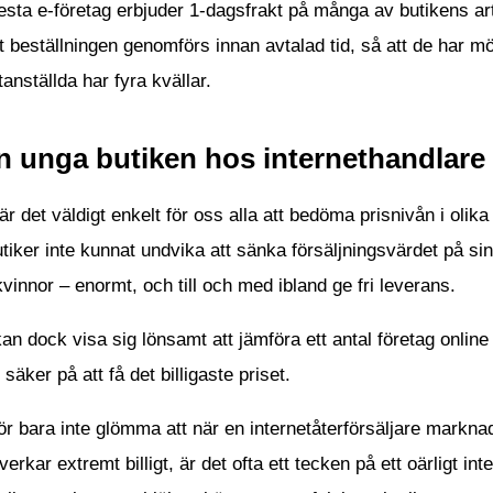
esta e-företag erbjuder 1-dagsfrakt på många av butikens artik
t beställningen genomförs innan avtalad tid, så att de har möj
anställda har fyra kvällar.
n unga butiken hos internethandlare
är det väldigt enkelt för oss alla att bedöma prisnivån i olik
tiker inte kunnat undvika att sänka försäljningsvärdet på si
vinnor – enormt, och till och med ibland ge fri leverans.
an dock visa sig lönsamt att jämföra ett antal företag online 
 säker på att få det billigaste priset.
r bara inte glömma att när en internetåterförsäljare marknadsf
erkar extremt billigt, är det ofta ett tecken på ett oärligt in