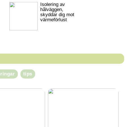
Isolering av
hålväggen,
skyddar dig mot
värmeförlust
eringar
tips