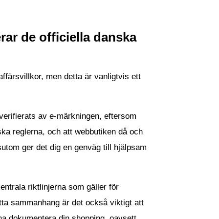
ar de officiella danska
ffärsvillkor, men detta är vanligtvis ett
 verifierats av e-märkningen, eftersom
nska reglerna, och att webbutiken då och
utom ger det dig en genväg till hjälpsam
rala riktlinjerna som gäller för
etta sammanhang är det också viktigt att
unna dokumentera din shopping, oavsett