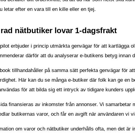
 letar efter en vara till en kille eller en tjej.
rad nätbutiker lovar 1-dagsfrakt
pilot erbjuder i princip utmärkta genvägar för att kartlägga
menderar därför att du analyserar e-butikens betyg innan d
ook tillhandahåller på samma sätt perfekta genvägar för att f
ärdighet. Här kan du se många e-butiker där folk kan ge en 
nvändas för att bilda sig ett intryck av tidigare kunders uppl
ida finansieras av inkomster från annonser. Vi samarbetar 
dlar butikernas varor, och får en avgift när användaren vi vi
mation om varor och nätbutiker underhålls ofta, men det är in