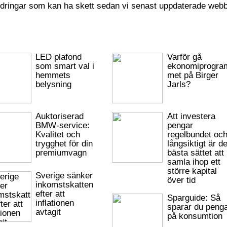
ndringar som kan ha skett sedan vi senast uppdaterade webb
LED plafond
Varför gå
som smart val i
ekonomiprogra
hemmets
met på Birger
belysning
Jarls?
Auktoriserad
Att investera
BMW-service:
pengar
Kvalitet och
regelbundet oc
trygghet för din
långsiktigt är de
premiumvagn
bästa sättet att
samla ihop ett
större kapital
Sverige sänker
över tid
inkomstskatten
efter att
Sparguide: Så
inflationen
sparar du peng
avtagit
på konsumtion