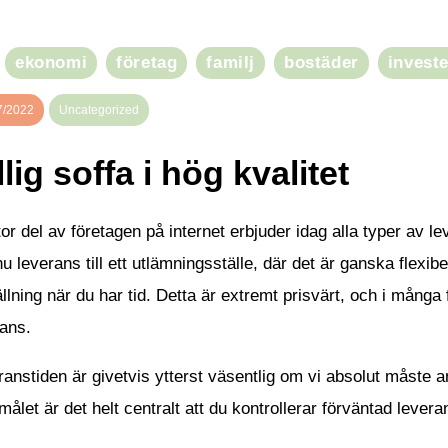
ekonomi
företag
familj
bostäder
invest
7/2022
Uncategorized
llig soffa i hög kvalitet
or del av företagen på internet erbjuder idag alla typer av 
nu leverans till ett utlämningsställe, där det är ganska flexibe
llning när du har tid. Detta är extremt prisvärt, och i många 
ans.
anstiden är givetvis ytterst väsentlig om vi absolut måste a
ålet är det helt centralt att du kontrollerar förväntad leveran