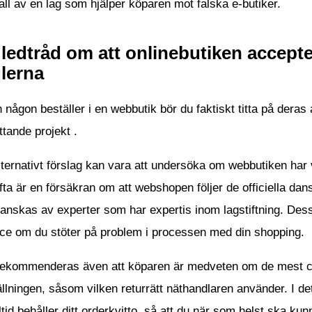
fall av en lag som hjälper köparen mot falska e-butiker.
ledtråd om att onlinebutiken accepter
lerna
 någon beställer i en webbutik bör du faktiskt titta på deras a
tande projekt .
lternativt förslag kan vara att undersöka om webbutiken har
fta är en försäkran om att webshopen följer de officiella da
anskas av experter som har expertis inom lagstiftning. Dess
ice om du stöter på problem i processen med din shopping.
rekommenderas även att köparen är medveten om de mest cent
llningen, såsom vilken returrätt näthandlaren använder. I d
ltid behåller ditt orderkvitto, så att du när som helst ska k